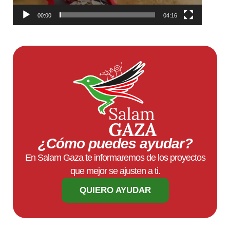
00:00
04:16
¿Cómo puedes ayudar?
En Salam Gaza te informaremos de los proyectos
que mejor se ajusten a ti.
QUIERO AYUDAR