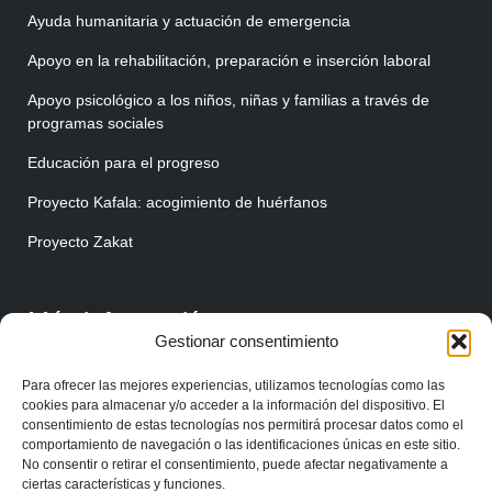
Ayuda humanitaria y actuación de emergencia
Apoyo en la rehabilitación, preparación e inserción laboral
Apoyo psicológico a los niños, niñas y familias a través de
programas sociales
Educación para el progreso
Proyecto Kafala: acogimiento de huérfanos
Proyecto Zakat
Más información
Gestionar consentimiento
Quiénes somos
Para ofrecer las mejores experiencias, utilizamos tecnologías como las
Haz tu donación
cookies para almacenar y/o acceder a la información del dispositivo. El
consentimiento de estas tecnologías nos permitirá procesar datos como el
Unirse como voluntario/a
comportamiento de navegación o las identificaciones únicas en este sitio.
No consentir o retirar el consentimiento, puede afectar negativamente a
Unirse como colaborador/a
ciertas características y funciones.